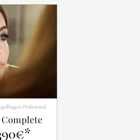
quilhagem Profissional
l Complete
390€*