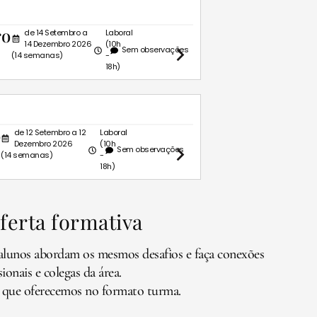
ro
de 14 Setembro a
Laboral
14 Dezembro 2026
(10h
Sem observações
(14 semanas)
-
18h)
o
de 12 Setembro a 12
Laboral
Dezembro 2026
(10h
Sem observações
(14 semanas)
-
18h)
ferta formativa
s alunos abordam os mesmos desafios e faça conexões
ionais e colegas da área.
s que oferecemos no formato turma.