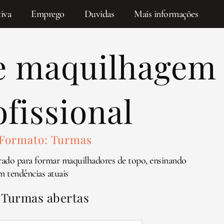
iva
Emprego
Duvidas
Mais informações
e maquilhagem
ofissional
Formato: Turmas
rado para formar maquilhadores de topo, ensinando
m tendências atuais
Turmas abertas