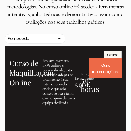
metodologias. No curso online irá aceder a ferramentas
interativas, aulas teóricas e demonstrativas assim como
avaliações dos seus trabalhos práticos.
Fornecedor
Online
Curso de
Em um formato
100% online e
Mais
personalizado, esta
Maquilhagem
informações
formação adapta-se
Duração
50
totalmente à sua
Investimento
Online
590€
rotina: aprenda
horas
onde e quando
quiser, ao seu ritmo,
com o apoio de uma
equipa dedicada.