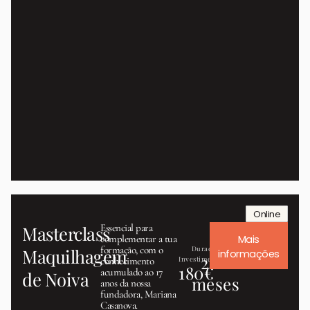
Online
Masterclass
Essencial para
complementar a tua
Mais
formação, com o
Maquilhagem
Duração
informações
2
conhecimento
Investimento
180€
acumulado ao 17
de Noiva
meses
anos da nossa
fundadora, Mariana
Casanova.