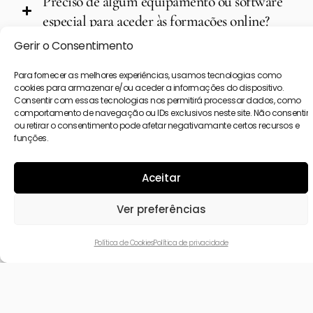
Preciso de algum equipamento ou software
Não, de modo a evitar que múltiplas pessoas
especial para aceder às formações online?
acessem pela mesma credencial, o mesmo será
Gerir o Consentimento
rastreado.
Como funciona o acesso aos cursos online
Para fornecer as melhores experiências, usamos tecnologias como
após a inscrição?
cookies para armazenar e/ou aceder a informações do dispositivo.
Consentir com essas tecnologias nos permitirá processar dados, como
comportamento de navegação ou IDs exclusivos neste site. Não consentir
Durante quanto tempo posso aceder aos
ou retirar o consentimento pode afetar negativamante certos recursos e
funções.
conteúdos do curso?
Aceitar
Preciso de seguir uma ordem nos módulos ou
posso escolher livremente por onde começar?
Ver preferências
Existem horários fixos ou posso aceder as
Política de Cookies
Política de privacidade
formações quando quiser?
As aulas são todas gravadas ou também