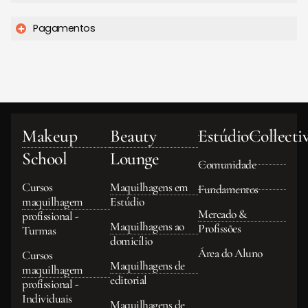
Pagamentos
Makeup
Beauty
EstúdioCollecti
School
Lounge
Comunidade
Cursos
Maquilhagens em
Fundamentos
maquilhagem
Estúdio
Mercado &
profissional -
Maquilhagens ao
Profissões
Turmas
domicílio
Área do Aluno
Cursos
Maquilhagens de
maquilhagem
editorial
profissional -
Individuais
Maquilhagens de