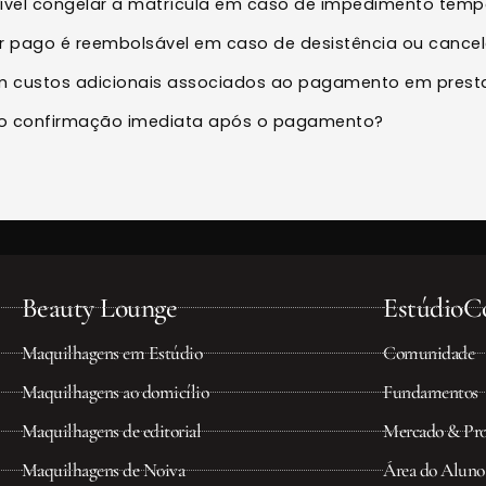
ível congelar a matrícula em caso de impedimento temp
r pago é reembolsável em caso de desistência ou canc
em custos adicionais associados ao pagamento em pres
o confirmação imediata após o pagamento?
Beauty Lounge
EstúdioCo
Maquilhagens em Estúdio
Comunidade
Maquilhagens ao domicílio
Fundamentos
Maquilhagens de editorial
Mercado & Pro
Maquilhagens de Noiva
Área do Aluno