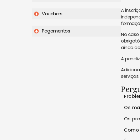
A inscri
Vouchers
independ
formação
Pagamentos
No caso
obrigató
ainda ac
A penali
Adiciona
serviços 
Pergu
Proble
Os mat
Os pre
Como 