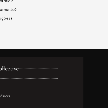
orário?
elamento?
tações?
llective
fissões