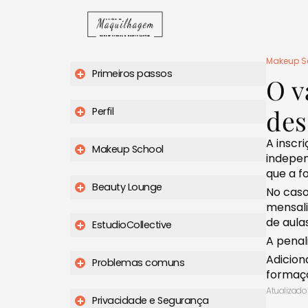
Makeup S
Primeiros passos
O v
des
Perfil
A inscr
Makeup School
indepen
que a f
Beauty Lounge
No cas
mensali
de aula
EstudioCollective
A penal
Adicion
Problemas comuns
formaçõ
Atualizado
Privacidade e Segurança