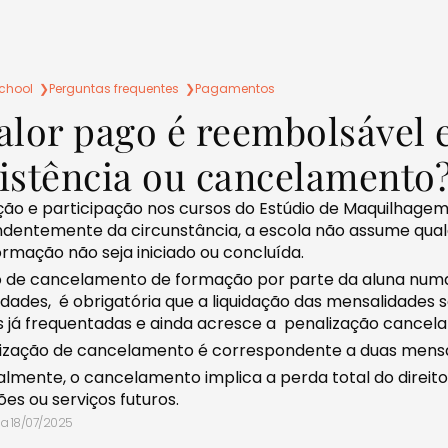
chool ❯
Perguntas frequentes ❯
Pagamentos
alor pago é reembolsável 
istência ou cancelamento
ição e participação nos cursos do Estúdio de Maquilhagem 
dentemente da circunstância, a escola não assume qua
ormação não seja iniciado ou concluída.
o de cancelamento de formação por parte da aluna nu
dades, é obrigatória que a liquidação das mensalidade
s já frequentadas e ainda acresce a penalização cancel
ização de cancelamento é correspondente a duas mensa
almente, o cancelamento implica a perda total do direito
es ou serviços futuros.
 a
18/07/2025