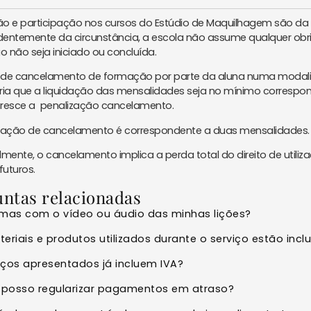
ção e participação nos cursos do Estúdio de Maquilhagem são da 
entemente da circunstância, a escola não assume qualquer ob
 não seja iniciado ou concluída.
 de cancelamento de formação por parte da aluna numa moda
ria que a liquidação das mensalidades seja no mínimo correspo
resce a penalização cancelamento.
zação de cancelamento é correspondente a duas mensalidades.
lmente, o cancelamento implica a perda total do direito de util
futuros.
ntas relacionadas
mas com o vídeo ou áudio das minhas lições?
eriais e produtos utilizados durante o serviço estão inc
ços apresentados já incluem IVA?
posso regularizar pagamentos em atraso?